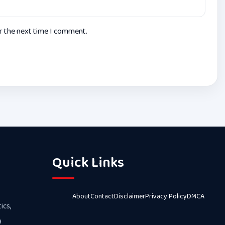
or the next time I comment.
Quick Links
About
Contact
Disclaimer
Privacy Policy
DMCA
ics,
a