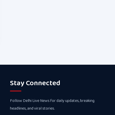
Stay Connected
Follow Delhi Live News for daily updates, breaking
headlines, and viral stories.