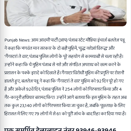
Punjab News: आम आदमी पार्टी (आप) पंजाब स्टेट मीडिया इंचार्ज बलतेज पन्नू
ने कहा कि भगवंत मान सरकार के दो बड़ी मुहिमें, ‘युद्ध नशेआं विरुद्ध’ और
‘गैंगस्टरां ते वार’, पंजाब पुलिस लोगों के पूरे सहयोग से कामयाबी से चला रही है।
उन्होंने कहा कि ये मुहिम पंजाब से नशे और संगठित अपराध को खत्म करने के
प्रशासन के पक्के इरादे को दिखाते हैं।गैंगस्टर विरोधी मुहिम की प्रगृति पर रोशनी
डालते हुए, बलतेज पन्नू ने कहा कि ‘गैंगस्टरां ते वार’ मुहिम को 92 दिन पूरे हो गए
हैं और अकेले 92वें दिन, पंजाब पुलिस ने 254 लोगों को गिरफ्तार किया और 4
गैर-कानूनी हथियार बरामद किए। उन्होंने आगे बताया कि इस मुहिम के तहत अब
तक कुल 23,140 लोगों को गिरफ्तार किया जा चुका है, जबकि पूछताछ के लिए
हिरासत में लिए गए 79 लोगों में से 61 को पूरी जांच के बाद रिहा कर दिया गया है।
एक समर्पित हेल्पलाइन नंबर 93946-93946