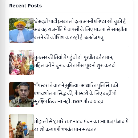
Recent Posts
‘बेअदबी’ पार्टी (अकाली दल) अपनी प्रतिष्ठा खो चुकी है,
अब वह राजनीति में वापसी के लिए भाजपा से समझौता
करने की कोशिश कर रही है: बलतेज पन्नू
मुक्तसर की तियां में पहुंचीं डॉ. गुरप्रीत कौर मान,
महिलाओं ने चुनाव की तारीख पूछनी शुरू कर दी
‘गैंगस्टरां ते वार’ ने ख़ुफ़िया-आधारित पुलिसिंग की
प्रभावशीलता सिद्ध की; गैंगस्टरों के लिए कहीं भी
सुरक्षित ठिकाना नहीं : DGP गौरव यादव
मोहाली से ‘हमारे राम’ नाट्य मंचन का आगाज, पंजाब में
41 शो कराएगी भगवंत मान सरकार