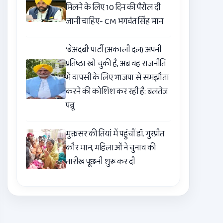
मिलने के लिए 10 दिन की पैरोल दी
जानी चाहिए- CM भगवंत सिंह मान
‘बेअदबी’ पार्टी (अकाली दल) अपनी
प्रतिष्ठा खो चुकी है, अब वह राजनीति
में वापसी के लिए भाजपा से समझौता
करने की कोशिश कर रही है: बलतेज
पन्नू
मुक्तसर की तियां में पहुंचीं डॉ. गुरप्रीत
कौर मान, महिलाओं ने चुनाव की
तारीख पूछनी शुरू कर दी