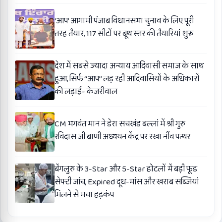
‘आप’ आगामी पंजाब विधानसभा चुनाव के लिए पूरी
तरह तैयार, 117 सीटों पर बूथ स्तर की तैयारियां शुरू
देश में सबसे ज्यादा अन्याय आदिवासी समाज के साथ
हुआ, सिर्फ ‘‘आप’’ लड़ रही आदिवासियों के अधिकारों
की लड़ाई- केजरीवाल
CM भगवंत मान ने डेरा सचखंड बल्लां में श्री गुरु
रविदास जी बाणी अध्ययन केंद्र पर रखा नींव पत्थर
बेंगलुरु के 3-Star और 5-Star होटलों में बड़ी फूड
सेफ्टी जांच, Expired दूध-मांस और खराब सब्जियां
मिलने से मचा हड़कंप