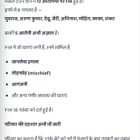
मॉडल टाउन थाने में
13
आरोपियों पर FIR
हुई है।
इनमें से 8 नामजद हैं —
युवराज,
अरुण कुमार,
देबू,
जैरी,
अभिनाश,
मोहित,
काका,
शंकर
बाकी
5
आरोपी अभी अज्ञात
हैं।
FIR में जो धाराएं लगी हैं, उनमें शामिल हैं:
जानलेवा हमला
तोड़फोड़ (mischief)
आगजनी
और अन्य गंभीर अपराध की धाराएं
FIR 18 नवंबर को दर्ज हुई है।
परिवार की दहशत अभी भी जारी
परिवार का कहना है कि उनके बेटे को नशे में फंसाने के बाद तस्करों का दबाव