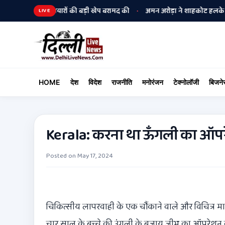
 पुलिस ने हथियारों की बड़ी खेप बरामद की
अमन अरोड़ा ने शाहकोट हलके में नौकरि
•
LIVE
HOME
देश
विदेश
राजनीति
मनोरंजन
टेक्नोलॉजी
बिजने
Kerala: करना था ऊँगली का ऑप
Posted on
May 17, 2024
चिकित्सीय लापरवाही के एक चौंकाने वाले और विचित्र म
चार साल के बच्चे की उंगली के बजाय जीभ का ऑपरेशन 