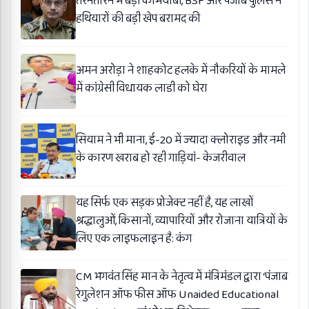
तरनतारन में बड़ी कामयाबी, BSF और पंजाब पुलिस ने
हथियारों की बड़ी खेप बरामद की
अमन अरोड़ा ने शाहकोट हलके में नौकरियों के मामले
में कांग्रेसी विधायक लाडी को घेरा
सियाम ने भी माना, ई-20 में ज्यादा क्लोराइड और नमी
के कारण खराब हो रही गाड़ियां- केजरीवाल
यह सिर्फ एक सड़क प्रोजेक्ट नहीं है, यह लाखों
श्रद्धालुओं, किसानों, व्यापारियों और रोजाना यात्रियों के
लिए एक लाइफलाइन है: कंग
CM भगवंत सिंह मान के नेतृत्व में मंत्रिमंडल द्वारा ‘पंजाब
रेगुलेशन ऑफ फीस ऑफ Unaided Educational