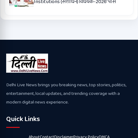
Institutions (संशोधन) विधेयक-2026’ पास
Delhi Live News brings you breaking news, top stories, politics,
entertainment, local updates, and trending coverage with a
modern digital news experience.
Quick Links
About
Contact
Disclaimer
Privacy Policy
DMCA