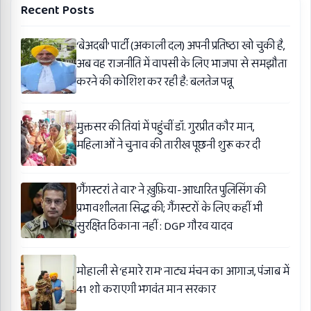
Recent Posts
‘बेअदबी’ पार्टी (अकाली दल) अपनी प्रतिष्ठा खो चुकी है,
अब वह राजनीति में वापसी के लिए भाजपा से समझौता
करने की कोशिश कर रही है: बलतेज पन्नू
मुक्तसर की तियां में पहुंचीं डॉ. गुरप्रीत कौर मान,
महिलाओं ने चुनाव की तारीख पूछनी शुरू कर दी
‘गैंगस्टरां ते वार’ ने ख़ुफ़िया-आधारित पुलिसिंग की
प्रभावशीलता सिद्ध की; गैंगस्टरों के लिए कहीं भी
सुरक्षित ठिकाना नहीं : DGP गौरव यादव
मोहाली से ‘हमारे राम’ नाट्य मंचन का आगाज, पंजाब में
41 शो कराएगी भगवंत मान सरकार