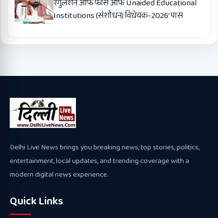
रेगुलेशन ऑफ फीस ऑफ Unaided Educational
Institutions (संशोधन) विधेयक-2026’ पास
Delhi Live News brings you breaking news, top stories, politics,
entertainment, local updates, and trending coverage with a
modern digital news experience.
Quick Links