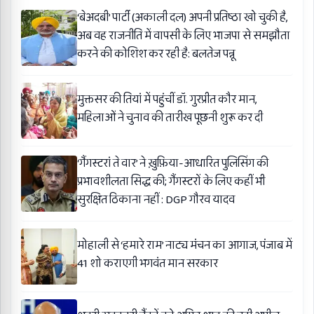
‘बेअदबी’ पार्टी (अकाली दल) अपनी प्रतिष्ठा खो चुकी है,
अब वह राजनीति में वापसी के लिए भाजपा से समझौता
करने की कोशिश कर रही है: बलतेज पन्नू
मुक्तसर की तियां में पहुंचीं डॉ. गुरप्रीत कौर मान,
महिलाओं ने चुनाव की तारीख पूछनी शुरू कर दी
‘गैंगस्टरां ते वार’ ने ख़ुफ़िया-आधारित पुलिसिंग की
प्रभावशीलता सिद्ध की; गैंगस्टरों के लिए कहीं भी
सुरक्षित ठिकाना नहीं : DGP गौरव यादव
मोहाली से ‘हमारे राम’ नाट्य मंचन का आगाज, पंजाब में
41 शो कराएगी भगवंत मान सरकार