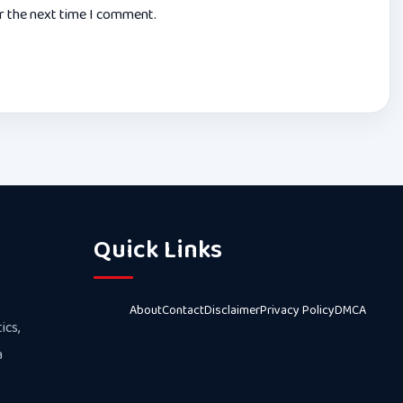
or the next time I comment.
Quick Links
About
Contact
Disclaimer
Privacy Policy
DMCA
ics,
a