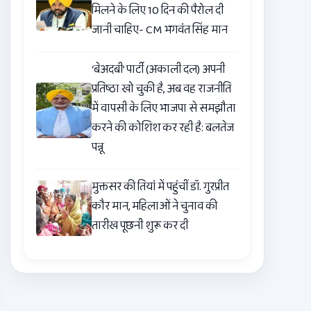
मिलने के लिए 10 दिन की पैरोल दी
जानी चाहिए- CM भगवंत सिंह मान
‘बेअदबी’ पार्टी (अकाली दल) अपनी
प्रतिष्ठा खो चुकी है, अब वह राजनीति
में वापसी के लिए भाजपा से समझौता
करने की कोशिश कर रही है: बलतेज
पन्नू
मुक्तसर की तियां में पहुंचीं डॉ. गुरप्रीत
कौर मान, महिलाओं ने चुनाव की
तारीख पूछनी शुरू कर दी