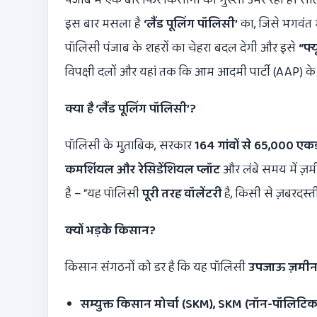
इस बार मसला है
‘
लैंड पूलिंग पॉलिसी’
का, जिसे भगवंत म
पॉलिसी पंजाब के शहरों का चेहरा बदल देगी और इसे
“
फ्
विपक्षी दलों और यहां तक कि आम आदमी पार्टी (AAP) के
क्या है ‘लैंड पूलिंग पॉलिसी’
?
पॉलिसी के मुताबिक, सरकार
164
गांवों से
65,000
एकड
कमर्शियल और रेसिडेंशियल प्लॉट
और लंबे समय में ज़म
है – “यह पॉलिसी
पूरी तरह वॉलेंटरी
है, किसी से ज़बरदस्त
क्यों भड़के किसान
?
किसान संगठनों को डर है कि यह पॉलिसी
उपजाऊ ज़मीन 
सम्युक्त किसान मोर्चा (
SKM), SKM (
नॉन-पॉलिटिकल