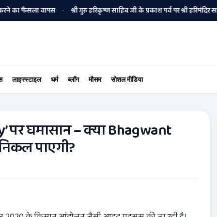
ा फैसला वापस
श्री गुरु हरिकृष्ण साहिब जी के प्रकाश पर्व पर श्री हरिमंदिर साहिब में 
•
स
लाइफ्स्टाइल
धर्म
ब्लॉग
मौसम
सोशल मीडिया
cy’ पर घमासान – क्या Bhagwant
 निकल पाएगी?
। साल 2020 के किसान आंदोलन जैसी आहट महसूस की जा रही है।