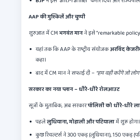
BJP
ने इसे “anti-farmer” करार दिया और राज्यपाल 
AAP
की मुश्किलें और चुप्पी
शुरुआत में CM
भगवंत मान
ने इसे “remarkable policy”
यहां तक कि AAP के राष्ट्रीय संयोजक
अरविंद केजर
कहा।
बाद में CM मान ने सफाई दी –
“
हम वही करेंगे जो लोग
सरकार का नया प्लान – धीरे-धीरे रोलआउट
सूत्रों के मुताबिक, अब सरकार
पॉलिसी को धीरे-धीरे ला
पहले
लुधियाना
,
मोहाली और पटियाला
में शुरू होगा
कुछ रियल्टर्स ने 300 एकड़ (लुधियाना), 150 एकड़ (