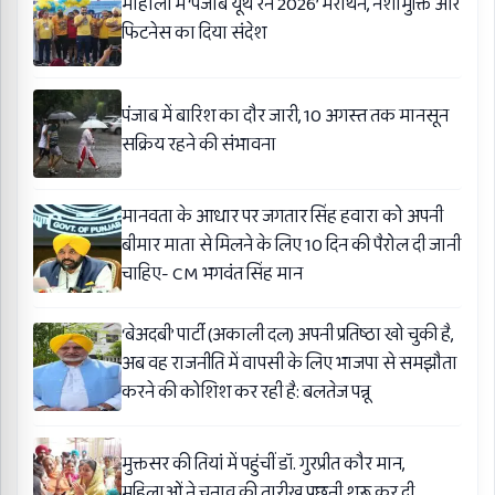
मोहाली में ‘पंजाब यूथ रन 2026’ मैराथन, नशामुक्ति और
फिटनेस का दिया संदेश
पंजाब में बारिश का दौर जारी, 10 अगस्त तक मानसून
सक्रिय रहने की संभावना
मानवता के आधार पर जगतार सिंह हवारा को अपनी
बीमार माता से मिलने के लिए 10 दिन की पैरोल दी जानी
चाहिए- CM भगवंत सिंह मान
‘बेअदबी’ पार्टी (अकाली दल) अपनी प्रतिष्ठा खो चुकी है,
अब वह राजनीति में वापसी के लिए भाजपा से समझौता
करने की कोशिश कर रही है: बलतेज पन्नू
मुक्तसर की तियां में पहुंचीं डॉ. गुरप्रीत कौर मान,
महिलाओं ने चुनाव की तारीख पूछनी शुरू कर दी