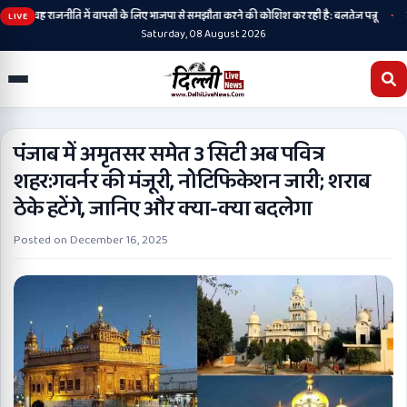
•
ै, अब वह राजनीति में वापसी के लिए भाजपा से समझौता करने की कोशिश कर रही है: बलतेज पन्नू
मुक्त
LIVE
Saturday, 08 August 2026
पंजाब में अमृतसर समेत 3 सिटी अब पवित्र
शहर:गवर्नर की मंजूरी, नोटिफिकेशन जारी; शराब
ठेके हटेंगे, जानिए और क्या-क्या बदलेगा
Posted on
December 16, 2025