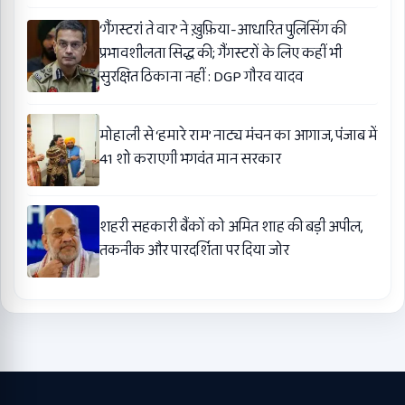
‘गैंगस्टरां ते वार’ ने ख़ुफ़िया-आधारित पुलिसिंग की
प्रभावशीलता सिद्ध की; गैंगस्टरों के लिए कहीं भी
सुरक्षित ठिकाना नहीं : DGP गौरव यादव
मोहाली से ‘हमारे राम’ नाट्य मंचन का आगाज, पंजाब में
41 शो कराएगी भगवंत मान सरकार
शहरी सहकारी बैंकों को अमित शाह की बड़ी अपील,
तकनीक और पारदर्शिता पर दिया जोर