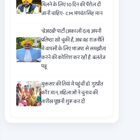
मिलने के लिए 10 दिन की पैरोल दी
जानी चाहिए- CM भगवंत सिंह मान
‘बेअदबी’ पार्टी (अकाली दल) अपनी
प्रतिष्ठा खो चुकी है, अब वह राजनीति
में वापसी के लिए भाजपा से समझौता
करने की कोशिश कर रही है: बलतेज
पन्नू
मुक्तसर की तियां में पहुंचीं डॉ. गुरप्रीत
कौर मान, महिलाओं ने चुनाव की
तारीख पूछनी शुरू कर दी