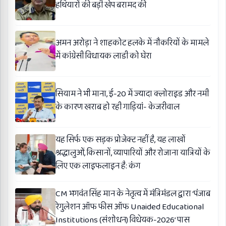
हथियारों की बड़ी खेप बरामद की
अमन अरोड़ा ने शाहकोट हलके में नौकरियों के मामले
में कांग्रेसी विधायक लाडी को घेरा
सियाम ने भी माना, ई-20 में ज्यादा क्लोराइड और नमी
के कारण खराब हो रही गाड़ियां- केजरीवाल
यह सिर्फ एक सड़क प्रोजेक्ट नहीं है, यह लाखों
श्रद्धालुओं, किसानों, व्यापारियों और रोजाना यात्रियों के
लिए एक लाइफलाइन है: कंग
CM भगवंत सिंह मान के नेतृत्व में मंत्रिमंडल द्वारा ‘पंजाब
रेगुलेशन ऑफ फीस ऑफ Unaided Educational
Institutions (संशोधन) विधेयक-2026’ पास