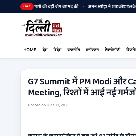
ुलिस ने हथियारों की बड़ी खेप बरामद की
अमन अरोड़ा ने शाहकोट हलके में नौकरियो
•
LIVE
HOME
देश
विदेश
राजनीति
मनोरंजन
टेक्नोलॉजी
बिजने
G7 Summit में PM Modi और 
Meeting, रिश्तों में आई नई गर्म
Posted on
June 18, 2025
कनाडा के कनानास्किस में चल रही G7
समिट के दौरान प