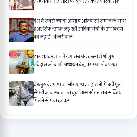
तरह तैयार, 117 सीटों पर बूथ स्तर की तैयारियां शुरू
देश में सबसे ज्यादा अन्याय आदिवासी समाज के साथ
हुआ, सिर्फ ‘‘आप’’ लड़ रही आदिवासियों के अधिकारों
की लड़ाई- केजरीवाल
CM भगवंत मान ने डेरा सचखंड बल्लां में श्री गुरु
रविदास जी बाणी अध्ययन केंद्र पर रखा नींव पत्थर
बेंगलुरु के 3-Star और 5-Star होटलों में बड़ी फूड
सेफ्टी जांच, Expired दूध-मांस और खराब सब्जियां
मिलने से मचा हड़कंप