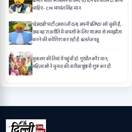
बीमार माता से मिलने के लिए 10 दिन की पैरोल दी जानी
चाहिए- CM भगवंत सिंह मान
‘बेअदबी’ पार्टी (अकाली दल) अपनी प्रतिष्ठा खो चुकी है,
अब वह राजनीति में वापसी के लिए भाजपा से समझौता
करने की कोशिश कर रही है: बलतेज पन्नू
मुक्तसर की तियां में पहुंचीं डॉ. गुरप्रीत कौर मान,
महिलाओं ने चुनाव की तारीख पूछनी शुरू कर दी