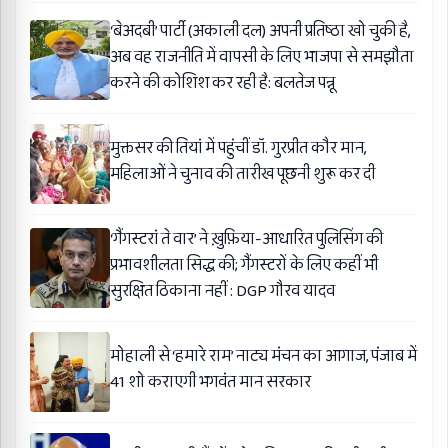
‘बेअदबी’ पार्टी (अकाली दल) अपनी प्रतिष्ठा खो चुकी है,
अब वह राजनीति में वापसी के लिए भाजपा से समझौता
करने की कोशिश कर रही है: बलतेज पन्नू
मुक्तसर की तियां में पहुंचीं डॉ. गुरप्रीत कौर मान,
महिलाओं ने चुनाव की तारीख पूछनी शुरू कर दी
‘गैंगस्टरां ते वार’ ने ख़ुफ़िया-आधारित पुलिसिंग की
प्रभावशीलता सिद्ध की; गैंगस्टरों के लिए कहीं भी
सुरक्षित ठिकाना नहीं : DGP गौरव यादव
मोहाली से ‘हमारे राम’ नाट्य मंचन का आगाज, पंजाब में
41 शो कराएगी भगवंत मान सरकार