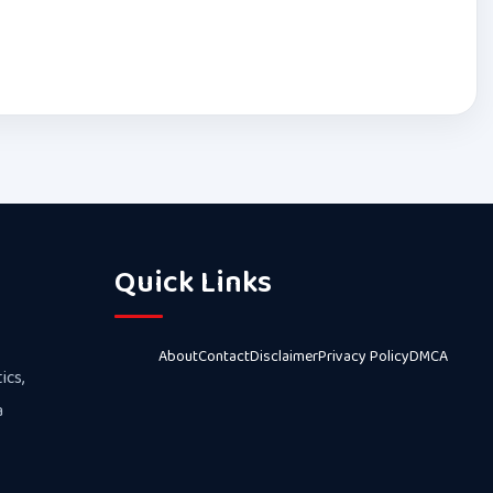
Quick Links
About
Contact
Disclaimer
Privacy Policy
DMCA
ics,
a