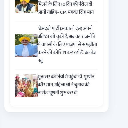
मिलने के लिए 10 दिन की पैरोल दी
जानी चाहिए- CM भगवंत सिंह मान
‘बेअदबी’ पार्टी (अकाली दल) अपनी
प्रतिष्ठा खो चुकी है, अब वह राजनीति
में वापसी के लिए भाजपा से समझौता
करने की कोशिश कर रही है: बलतेज
पन्नू
मुक्तसर की तियां में पहुंचीं डॉ. गुरप्रीत
कौर मान, महिलाओं ने चुनाव की
तारीख पूछनी शुरू कर दी