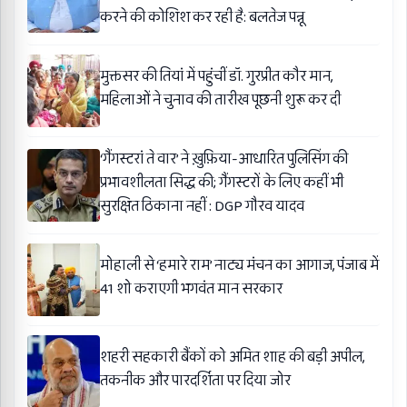
करने की कोशिश कर रही है: बलतेज पन्नू
मुक्तसर की तियां में पहुंचीं डॉ. गुरप्रीत कौर मान,
महिलाओं ने चुनाव की तारीख पूछनी शुरू कर दी
‘गैंगस्टरां ते वार’ ने ख़ुफ़िया-आधारित पुलिसिंग की
प्रभावशीलता सिद्ध की; गैंगस्टरों के लिए कहीं भी
सुरक्षित ठिकाना नहीं : DGP गौरव यादव
मोहाली से ‘हमारे राम’ नाट्य मंचन का आगाज, पंजाब में
41 शो कराएगी भगवंत मान सरकार
शहरी सहकारी बैंकों को अमित शाह की बड़ी अपील,
तकनीक और पारदर्शिता पर दिया जोर