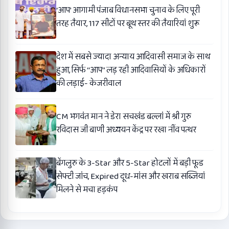
‘आप’ आगामी पंजाब विधानसभा चुनाव के लिए पूरी
तरह तैयार, 117 सीटों पर बूथ स्तर की तैयारियां शुरू
देश में सबसे ज्यादा अन्याय आदिवासी समाज के साथ
हुआ, सिर्फ ‘‘आप’’ लड़ रही आदिवासियों के अधिकारों
की लड़ाई- केजरीवाल
CM भगवंत मान ने डेरा सचखंड बल्लां में श्री गुरु
रविदास जी बाणी अध्ययन केंद्र पर रखा नींव पत्थर
बेंगलुरु के 3-Star और 5-Star होटलों में बड़ी फूड
सेफ्टी जांच, Expired दूध-मांस और खराब सब्जियां
मिलने से मचा हड़कंप