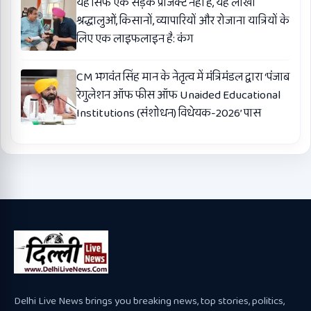
यह सिर्फ एक सड़क प्रोजेक्ट नहीं है, यह लाखों
श्रद्धालुओं, किसानों, व्यापारियों और रोजाना यात्रियों के
लिए एक लाइफलाइन है: कंग
CM भगवंत सिंह मान के नेतृत्व में मंत्रिमंडल द्वारा ‘पंजाब
रेगुलेशन ऑफ फीस ऑफ Unaided Educational
Institutions (संशोधन) विधेयक-2026’ पास
Delhi Live News brings you breaking news, top stories, politics,