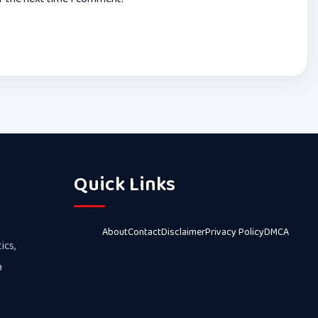
Quick Links
About
Contact
Disclaimer
Privacy Policy
DMCA
ics,
a