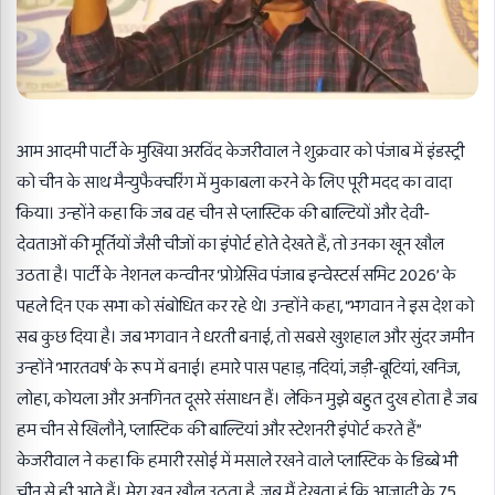
आम आदमी पार्टी के मुखिया अरविंद केजरीवाल ने शुक्रवार को पंजाब में इंडस्ट्री
को चीन के साथ मैन्युफैक्चरिंग में मुकाबला करने के लिए पूरी मदद का वादा
किया। उन्होंने कहा कि जब वह चीन से प्लास्टिक की बाल्टियों और देवी-
देवताओं की मूर्तियों जैसी चीजों का इंपोर्ट होते देखते हैं, तो उनका खून खौल
उठता है। पार्टी के नेशनल कन्वीनर ‘प्रोग्रेसिव पंजाब इन्वेस्टर्स समिट 2026’ के
पहले दिन एक सभा को संबोधित कर रहे थे। उन्होंने कहा, “भगवान ने इस देश को
सब कुछ दिया है। जब भगवान ने धरती बनाई, तो सबसे खुशहाल और सुंदर जमीन
उन्होंने ‘भारतवर्ष’ के रूप में बनाई। हमारे पास पहाड़, नदियां, जड़ी-बूटियां, खनिज,
लोहा, कोयला और अनगिनत दूसरे संसाधन हैं। लेकिन मुझे बहुत दुख होता है जब
हम चीन से खिलौने, प्लास्टिक की बाल्टियां और स्टेशनरी इंपोर्ट करते हैं”
केजरीवाल ने कहा कि हमारी रसोई में मसाले रखने वाले प्लास्टिक के डिब्बे भी
चीन से ही आते हैं। मेरा खून खौल उठता है, जब मैं देखता हूं कि आजादी के 75