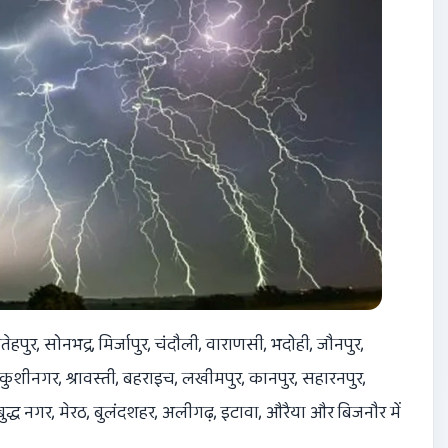
हपुर, सोनभद्र, मिर्जापुर, चंदौली, वाराणसी, भदोही, जौनपुर,
 कुशीनगर, श्रावस्ती, बहराइच, लखीमपुर, कानपुर, सहारनपुर,
द्ध नगर, मेरठ, बुलंदशहर, अलीगढ़, इटावा, औरैया और बिजनौर में