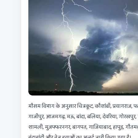
मौसम विभाग के अनुसार चित्रकूट, कौशांबी, प्रयागराज, फते
गाजीपुर, आजमगढ़, मऊ, बांदा, बलिया, देवरिया, गोरखपुर,
शामली, मुजफ्फरनगर, बागपत, गाजियाबाद, हापुड़, गौतमबु
बूंदाबांदी और तेज हवाओं का अलर्ट जारी किया गया है।