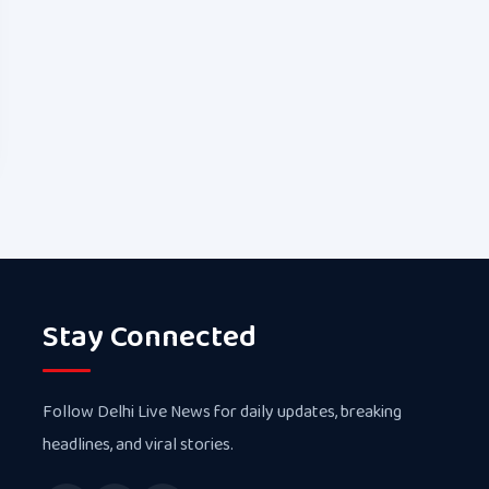
Stay Connected
Follow Delhi Live News for daily updates, breaking
headlines, and viral stories.