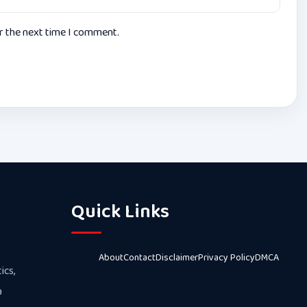
or the next time I comment.
Quick Links
About
Contact
Disclaimer
Privacy Policy
DMCA
ics,
a