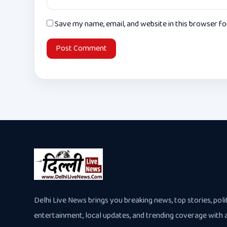
Save my name, email, and website in this browser f
Delhi Live News brings you breaking news, top stories, polit
entertainment, local updates, and trending coverage with 