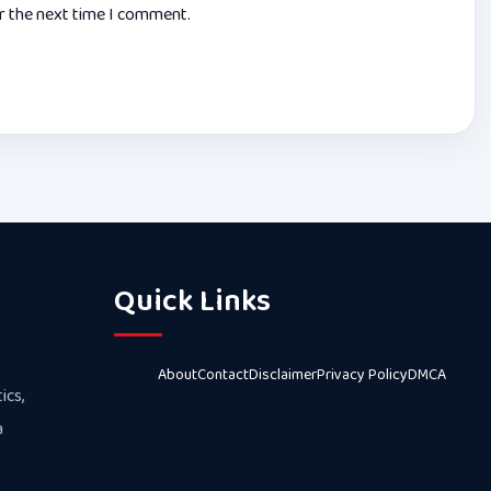
or the next time I comment.
Quick Links
About
Contact
Disclaimer
Privacy Policy
DMCA
ics,
a