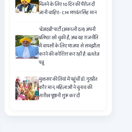
मिलने के लिए 10 दिन की पैरोल दी
जानी चाहिए- CM भगवंत सिंह मान
‘बेअदबी’ पार्टी (अकाली दल) अपनी
प्रतिष्ठा खो चुकी है, अब वह राजनीति
में वापसी के लिए भाजपा से समझौता
करने की कोशिश कर रही है: बलतेज
पन्नू
मुक्तसर की तियां में पहुंचीं डॉ. गुरप्रीत
कौर मान, महिलाओं ने चुनाव की
तारीख पूछनी शुरू कर दी