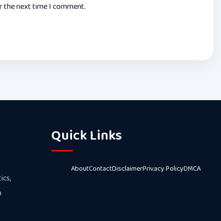
or the next time I comment.
Quick Links
About
Contact
Disclaimer
Privacy Policy
DMCA
ics,
a