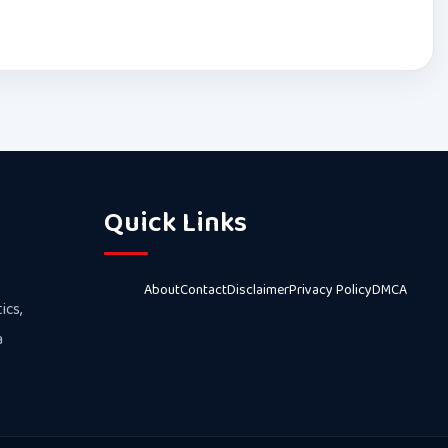
Quick Links
About
Contact
Disclaimer
Privacy Policy
DMCA
ics,
a