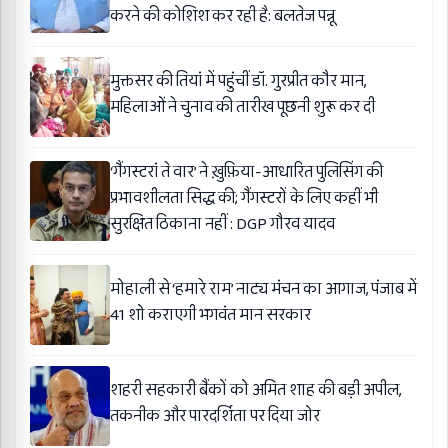
करने की कोशिश कर रही है: बलतेज पन्नू
मुक्तसर की तियां में पहुंचीं डॉ. गुरप्रीत कौर मान,
महिलाओं ने चुनाव की तारीख पूछनी शुरू कर दी
‘गैंगस्टरां ते वार’ ने ख़ुफ़िया-आधारित पुलिसिंग की
प्रभावशीलता सिद्ध की; गैंगस्टरों के लिए कहीं भी
सुरक्षित ठिकाना नहीं : DGP गौरव यादव
मोहाली से ‘हमारे राम’ नाट्य मंचन का आगाज, पंजाब में
41 शो कराएगी भगवंत मान सरकार
शहरी सहकारी बैंकों को अमित शाह की बड़ी अपील,
तकनीक और पारदर्शिता पर दिया जोर