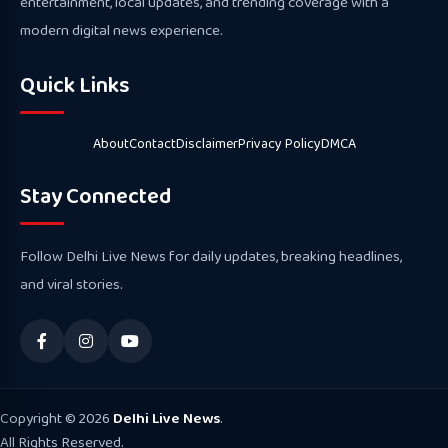
entertainment, local updates, and trending coverage with a
modern digital news experience.
Quick Links
About
Contact
Disclaimer
Privacy Policy
DMCA
Stay Connected
Follow Delhi Live News for daily updates, breaking headlines,
and viral stories.
Copyright © 2026
Delhi Live News
.
All Rights Reserved.