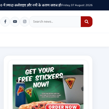
यादा क्लोराइड और नमी के कारण खराब हो रही गाड़ियां- केजरीवाल
Friday, 07 August 2026
यह सिर्फ एक सड़क
•