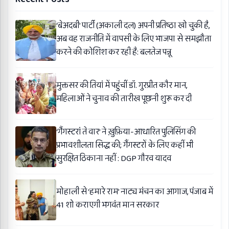
‘बेअदबी’ पार्टी (अकाली दल) अपनी प्रतिष्ठा खो चुकी है,
अब वह राजनीति में वापसी के लिए भाजपा से समझौता
करने की कोशिश कर रही है: बलतेज पन्नू
मुक्तसर की तियां में पहुंचीं डॉ. गुरप्रीत कौर मान,
महिलाओं ने चुनाव की तारीख पूछनी शुरू कर दी
‘गैंगस्टरां ते वार’ ने ख़ुफ़िया-आधारित पुलिसिंग की
प्रभावशीलता सिद्ध की; गैंगस्टरों के लिए कहीं भी
सुरक्षित ठिकाना नहीं : DGP गौरव यादव
मोहाली से ‘हमारे राम’ नाट्य मंचन का आगाज, पंजाब में
41 शो कराएगी भगवंत मान सरकार