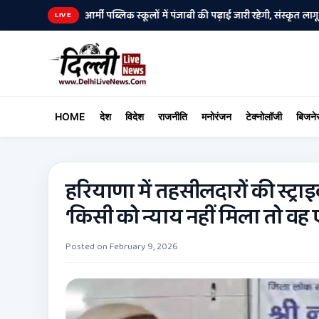
 परेशानी
आर्मी पब्लिक स्कूलों में पंजाबी की पढ़ाई जारी रहेगी, संस्कृत लागू करन
•
LIVE
HOME
देश
विदेश
राजनीति
मनोरंजन
टेक्नोलॉजी
बिजने
हरियाणा में तहसीलदारों की स्ट्र
‘किसी को न्याय नहीं मिला तो वह ए
Posted on
February 9, 2026