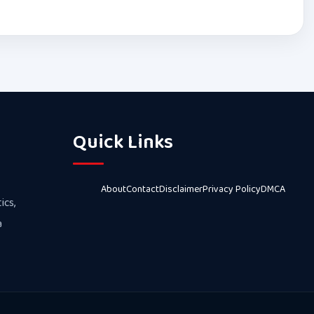
Quick Links
About
Contact
Disclaimer
Privacy Policy
DMCA
ics,
a