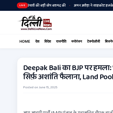
पुलिस ने हथियारों की बड़ी खेप बरामद की
अमन अरोड़ा ने शाहकोट हलके में नौकरिय
•
LIVE
HOME
देश
विदेश
राजनीति
मनोरंजन
टेक्नोलॉजी
बिजने
Deepak Bali का BJP पर हमला
सिर्फ़ अशांति फैलाना, Land Pool
Posted on
June 15, 2025
आम आदमी पार्टी (AAP) पंजाब के महासचिव दीपक बाली ने 