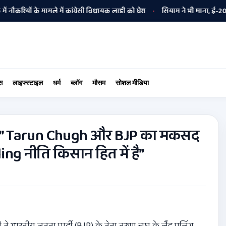
ों के मामले में कांग्रेसी विधायक लाडी को घेरा
सियाम ने भी माना, ई-20 में ज्य
•
स
लाइफ्स्टाइल
धर्म
ब्लॉग
मौसम
सोशल मीडिया
: ” Tarun Chugh और BJP का मकसद
ing नीति किसान हित में है”
भारतीय जनता पार्टी (BJP) के नेता तरुण चुघ के लैंड पूलिंग