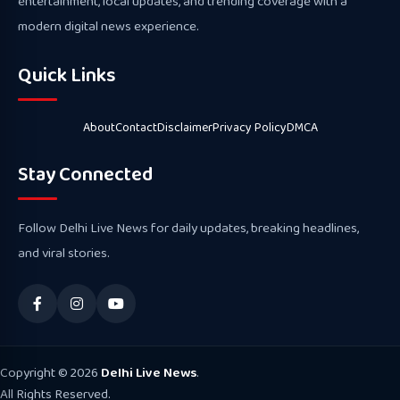
entertainment, local updates, and trending coverage with a
modern digital news experience.
Quick Links
About
Contact
Disclaimer
Privacy Policy
DMCA
Stay Connected
Follow Delhi Live News for daily updates, breaking headlines,
and viral stories.
Copyright © 2026
Delhi Live News
.
All Rights Reserved.