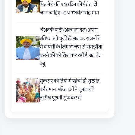
मिलने के लिए 10 दिन की पैरोल दी
जानी चाहिए- CM भगवंत सिंह मान
‘बेअदबी’ पार्टी (अकाली दल) अपनी
प्रतिष्ठा खो चुकी है, अब वह राजनीति
में वापसी के लिए भाजपा से समझौता
करने की कोशिश कर रही है: बलतेज
पन्नू
मुक्तसर की तियां में पहुंचीं डॉ. गुरप्रीत
कौर मान, महिलाओं ने चुनाव की
तारीख पूछनी शुरू कर दी