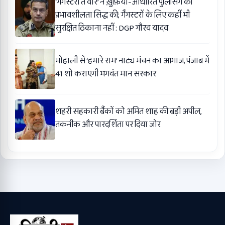
‘गैंगस्टरां ते वार’ ने ख़ुफ़िया-आधारित पुलिसिंग की
प्रभावशीलता सिद्ध की; गैंगस्टरों के लिए कहीं भी
सुरक्षित ठिकाना नहीं : DGP गौरव यादव
मोहाली से ‘हमारे राम’ नाट्य मंचन का आगाज, पंजाब में
41 शो कराएगी भगवंत मान सरकार
शहरी सहकारी बैंकों को अमित शाह की बड़ी अपील,
तकनीक और पारदर्शिता पर दिया जोर