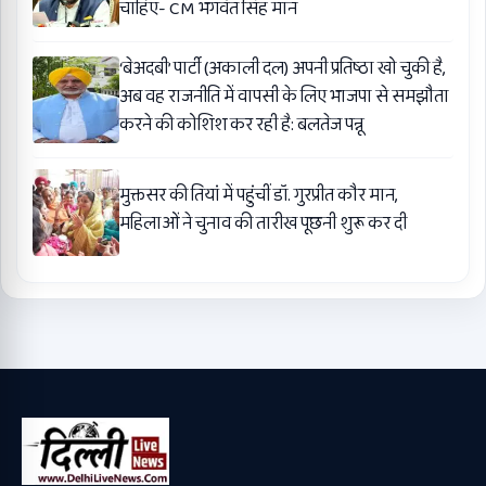
चाहिए- CM भगवंत सिंह मान
‘बेअदबी’ पार्टी (अकाली दल) अपनी प्रतिष्ठा खो चुकी है,
अब वह राजनीति में वापसी के लिए भाजपा से समझौता
करने की कोशिश कर रही है: बलतेज पन्नू
मुक्तसर की तियां में पहुंचीं डॉ. गुरप्रीत कौर मान,
महिलाओं ने चुनाव की तारीख पूछनी शुरू कर दी