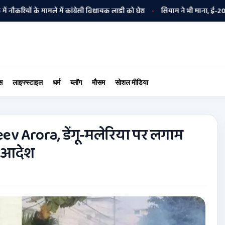
 के मामले में कांग्रेसी विधायक लाडी को घेरा
सियाम ने भी माना, ई-20 में ज्याद
•
स
लाइफ्स्टाइल
धर्म
ब्लॉग
मौसम
सोशल मीडिया
njeev Arora, डेंगू-मलेरिया पर लगाम
े आदेश