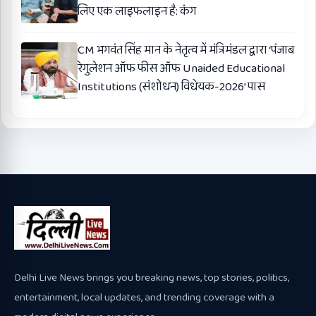
लिए एक लाइफलाइन है: कंग
CM भगवंत सिंह मान के नेतृत्व में मंत्रिमंडल द्वारा ‘पंजाब
रेगुलेशन ऑफ फीस ऑफ Unaided Educational
Institutions (संशोधन) विधेयक-2026’ पास
Delhi Live News brings you breaking news, top stories, politics,
entertainment, local updates, and trending coverage with a