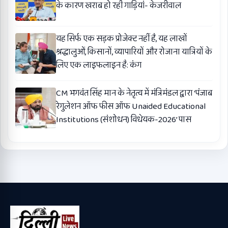
के कारण खराब हो रही गाड़ियां- केजरीवाल
यह सिर्फ एक सड़क प्रोजेक्ट नहीं है, यह लाखों
श्रद्धालुओं, किसानों, व्यापारियों और रोजाना यात्रियों के
लिए एक लाइफलाइन है: कंग
CM भगवंत सिंह मान के नेतृत्व में मंत्रिमंडल द्वारा ‘पंजाब
रेगुलेशन ऑफ फीस ऑफ Unaided Educational
Institutions (संशोधन) विधेयक-2026’ पास