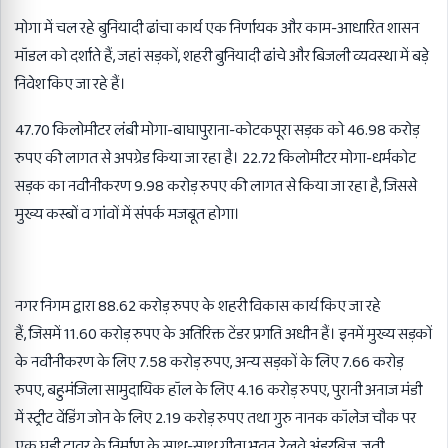
मोगा में चल रहे बुनियादी ढांचा कार्य एक निर्णायक और काम-आधारित शासन
मॉडल को दर्शाते हैं
,
जहां सड़कों
,
शहरी बुनियादी ढांचे और बिजली व्यवस्था में बड़े
निवेश किए जा रहे हैं।
47.70
किलोमीटर लंबी मोगा-बाघापुराना-कोटकपूरा सड़क को
46.98
करोड़
रुपए की लागत से अपग्रेड किया जा रहा है।
22.72
किलोमीटर मोगा-धर्मकोट
सड़क का नवीनीकरण
9.98
करोड़ रुपए की लागत से किया जा रहा है
,
जिससे
मुख्य कस्बों व गांवों में संपर्क मजबूत होगा।
नगर निगम द्वारा
88.62
करोड़ रुपए के शहरी विकास कार्य किए जा रहे
हैं
,
जिसमें
11.60
करोड़ रुपए के अतिरिक्त टेंडर प्रगति अधीन हैं। इनमें मुख्य सड़कों
के नवीनीकरण के लिए
7.58
करोड़ रुपए
,
अन्य सड़कों के लिए
7.66
करोड़
रुपए
,
बहुमंजिला सामुदायिक हॉल के लिए
4.16
करोड़ रुपए
,
पुरानी अनाज मंडी
में स्ट्रीट वेंडिंग जोन के लिए
2.19
करोड़ रुपए तथा गुरु नानक कॉलेज चौक पर
एक घड़ी टावर के निर्माण के साथ-साथ गीता भवन
,
रेलवे अंडरब्रिज
,
जूती